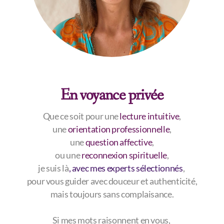
En voyance privée
Que ce soit pour une
lecture intuitive
,
une
orientation professionnelle
,
une
question affective
,
ou une
reconnexion spirituelle
,
je suis là
, avec mes experts sélectionnés
,
pour vous guider avec douceur et authenticité,
mais toujours sans complaisance.
Si mes mots raisonnent en vous,